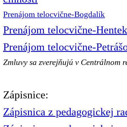
Prenájom telocvične-Bogdalík
Prenájom telocvične-Hente
Prenájom telocvične-Petráš
Zmluvy sa zverejňujú v Centrálnom re
Zápisnice:
Zápisnica z pedagogickej ra