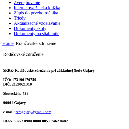
Zverejňovanie
Internetová žiacka knižka
Zápis do prvého ročníka
Triedy
Aktualizačné vzdelávanie
Dokumenty školy
Dokumenty na stiahnutie
Home
Rodičovské združenie
Rodičovské združenie
SRRZ- Rodičovské združenie pri základnej škole Gajary
IČO: 173196170759
DIČ: 2120021310
Skuteckého 438
90061 Gajary
e-mail:
rzzsgajary@gmail.com
IBAN: SK52 0900 0000 0051 7462 8482
-------------------------------------------------------------------------------------------------------------