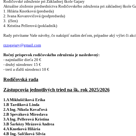
Rodičovské združenie pri Základnej škole Gajary
Aktuálne zloženie predsedníctva Rodičovského združenia pri základnej škole G
1. Hilária Knotková (predseda)
2. Ivana Kovarovičová (podpredseda)
3. (člen)
4. Kristína Pellerová (pokladník)
Rady privítame Vaše návrhy, čo nakúpiť našim deťom, prípadne aký výlet či akc
rzzsgajary@gmail.com
Ročný príspevok rodičovského združenia je nasledovný:
- najmladšie dieťa
20 €
- druhý súrodenec
15 €
- tretí a ďalší súrodenci
10 €
Rodičovská rada
Zástupcovia jednotlivých tried na šk. rok 2025/2026
1.A Miklušičíková Erika
1.B Tardíková Linda
2.A
Ing. Nikola Kovaľová
2.B
Speváková Miroslava
3.A
Ing. Pellerová Kristína
3.B Šarközy Mrázová Andrea
4.A
Knotková Hilária
4.B Ing. Salčíková Silvia