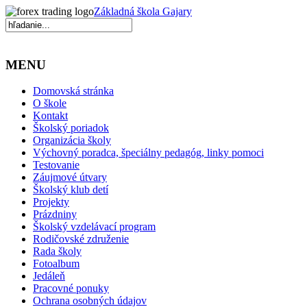
Základná škola Gajary
MENU
Domovská stránka
O škole
Kontakt
Školský poriadok
Organizácia školy
Výchovný poradca, špeciálny pedagóg, linky pomoci
Testovanie
Záujmové útvary
Školský klub detí
Projekty
Prázdniny
Školský vzdelávací program
Rodičovské združenie
Rada školy
Fotoalbum
Jedáleň
Pracovné ponuky
Ochrana osobných údajov